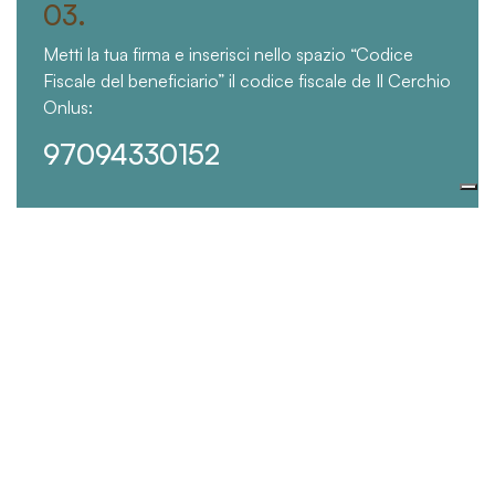
03.
Metti la tua firma e inserisci nello spazio “Codice
Fiscale del beneficiario” il codice fiscale de Il Cerchio
Onlus:
97094330152
Cosa fa Il Cerchio Onlus con il
5×1000?
Donare al Cerchio, Monasteri e Centri Zen d’Italia,
permette di sostenere la comunità monastica, di diffondere
gli Insegnamenti e la Pratica Buddhista, di aiutare molte