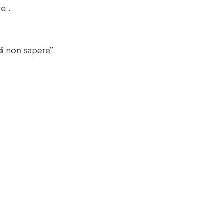
e .
di non sapere”