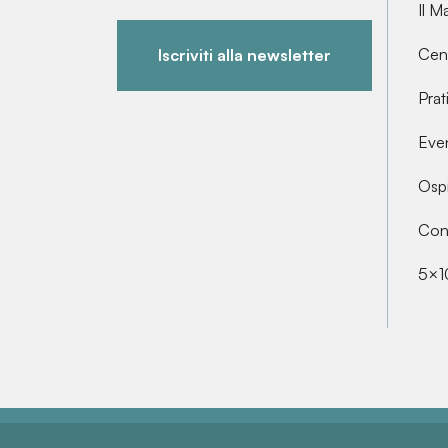
Il M
Cent
Iscriviti alla newsletter
Prat
Even
Ospi
Cont
5×1