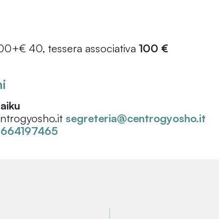
,00+€ 40, tessera associativa
100 €
i
aiku
ntrogyosho.it
segreteria@centrogyosho.it
3664197465