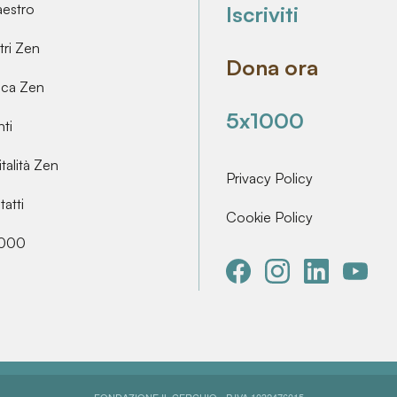
aestro
Iscriviti
ri Zen
Dona ora
ica Zen
5x1000
ti
talità Zen
Privacy Policy
atti
Cookie Policy
000